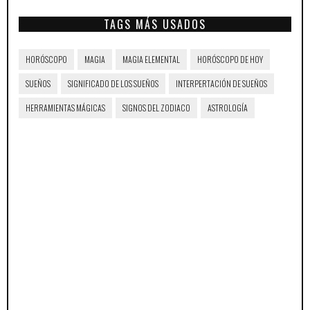
TAGS MÁS USADOS
HORÓSCOPO
MAGIA
MAGIA ELEMENTAL
HORÓSCOPO DE HOY
SUEÑOS
SIGNIFICADO DE LOS SUEÑOS
INTERPERTACIÓN DE SUEÑOS
HERRAMIENTAS MÁGICAS
SIGNOS DEL ZODIACO
ASTROLOGÍA