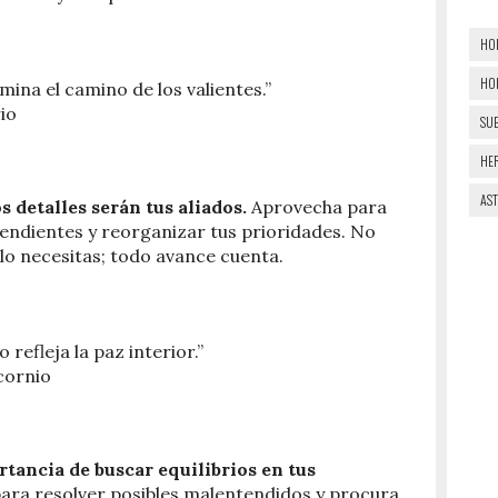
HO
HO
umina el camino de los valientes.”
io
SU
HE
AS
s detalles serán tus aliados.
Aprovecha para
endientes y reorganizar tus prioridades. No
lo necesitas; todo avance cuenta.
 refleja la paz interior.”
cornio
tancia de buscar equilibrios en tus
ara resolver posibles malentendidos y procura