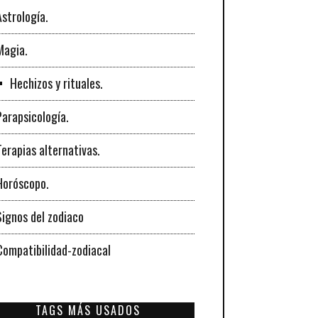
Astrología.
Magia.
Hechizos y rituales.
Parapsicología.
Terapias alternativas.
Horóscopo.
Signos del zodiaco
Compatibilidad-zodiacal
TAGS MÁS USADOS