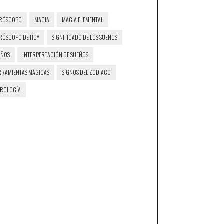
RÓSCOPO
MAGIA
MAGIA ELEMENTAL
RÓSCOPO DE HOY
SIGNIFICADO DE LOS SUEÑOS
EÑOS
INTERPERTACIÓN DE SUEÑOS
RRAMIENTAS MÁGICAS
SIGNOS DEL ZODIACO
TROLOGÍA