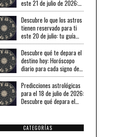
este 21 de julio de 2026:
tu horóscopo diario
revelado.
Descubre lo que los astros
tienen reservado para ti
este 20 de julio: tu guía
diaria de horóscopo y
recomendaciones para un
Descubre qué te depara el
día lleno de fortuna.
destino hoy: Horóscopo
diario para cada signo del
19 de julio de 2026
Predicciones astrológicas
para el 18 de julio de 2026:
Descubre qué depara el
universo a tu signo hoy
CATEGORÍAS