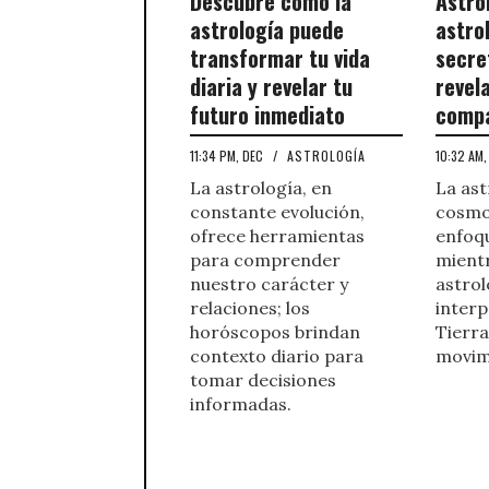
Descubre cómo la
Astro
astrología puede
astro
transformar tu vida
secre
diaria y revelar tu
revel
futuro inmediato
compa
11:34 PM, DEC
/
ASTROLOGÍA
10:32 AM
La astrología, en
La ast
constante evolución,
cosmo
ofrece herramientas
enfoqu
para comprender
mientr
nuestro carácter y
astrol
relaciones; los
interp
horóscopos brindan
Tierra
contexto diario para
movimi
tomar decisiones
informadas.