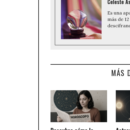
Celeste As
Es una ap
más de 12 
descifran
MÁS 