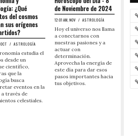
nomía y
Horóscopo del Día - 8
logía: ¿Qué
de Noviembre de 2024
tos del cosmos
12:01 AM, NOV
/
ASTROLOGÍA
an sus orígenes
Hoy el universo nos llama
rtidos?
a conectarnos con
nuestras pasiones y a
, OCT
/
ASTROLOGÍA
actuar con
ronomía estudia el
determinación.
s desde un
Aprovecha la energía de
e científico,
este día para dar esos
as que la
pasos importantes hacia
ogía busca
tus objetivos.
retar eventos en la
 a través de
entos celestiales.