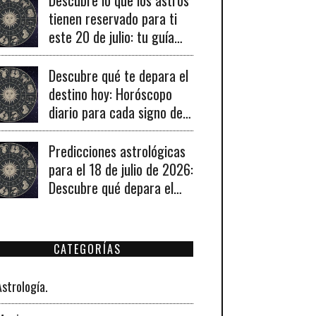
tienen reservado para ti
este 20 de julio: tu guía
diaria de horóscopo y
recomendaciones para un
Descubre qué te depara el
día lleno de fortuna.
destino hoy: Horóscopo
diario para cada signo del
19 de julio de 2026
Predicciones astrológicas
para el 18 de julio de 2026:
Descubre qué depara el
universo a tu signo hoy
CATEGORÍAS
Astrología.