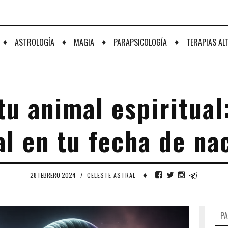
♦
♦
♦
♦
ASTROLOGÍA
MAGIA
PARAPSICOLOGÍA
TERAPIAS AL
u animal espiritual
al en tu fecha de na
♦
28 FEBRERO 2024
/
CELESTE ASTRAL