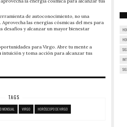
 aprovecha la energía cósmica para alcanzar tus
 herramienta de autoconocimiento, no una
. Aprovecha las energías cósmicas del mes para
us desafíos y alcanzar un mayor bienestar
HO
HO
oportunidades para Virgo. Abre tu mente a
SIG
 intuición y toma acción para alcanzar tus
IN
SI
TAGS
O MENSUAL
VIRGO
HORÓSCOPO DE VIRGO