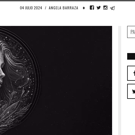
♦
04 JULIO 2024
/
ANGELA BARRAZA