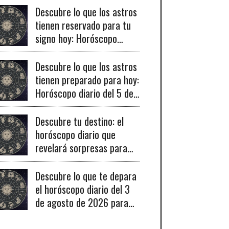
Descubre lo que los astros
tienen reservado para tu
signo hoy: Horóscopo
diario del 6 de agosto de
2026
Descubre lo que los astros
tienen preparado para hoy:
Horóscopo diario del 5 de
agosto de 2026 para
todos los signos
Descubre tu destino: el
zodiacales.
horóscopo diario que
revelará sorpresas para
cada signo este 4 de
agosto de 2026
Descubre lo que te depara
el horóscopo diario del 3
de agosto de 2026 para
cada signo del zodiaco.