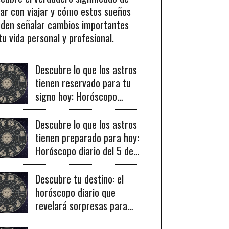
ar con viajar y cómo estos sueños
den señalar cambios importantes
tu vida personal y profesional.
Descubre lo que los astros
tienen reservado para tu
signo hoy: Horóscopo
diario del 6 de agosto de
2026
Descubre lo que los astros
tienen preparado para hoy:
Horóscopo diario del 5 de
agosto de 2026 para
todos los signos
Descubre tu destino: el
zodiacales.
horóscopo diario que
revelará sorpresas para
cada signo este 4 de