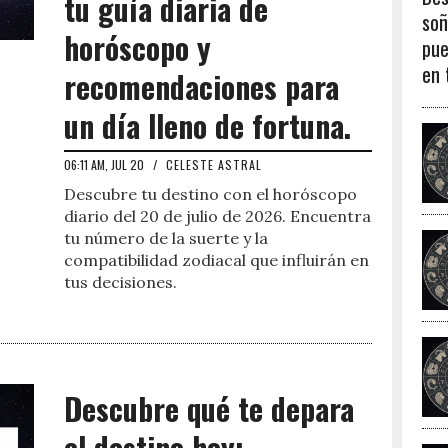
tu guía diaria de
soñ
horóscopo y
pue
en 
recomendaciones para
un día lleno de fortuna.
06:11 AM, JUL 20
/
CELESTE ASTRAL
Descubre tu destino con el horóscopo
diario del 20 de julio de 2026. Encuentra
tu número de la suerte y la
compatibilidad zodiacal que influirán en
tus decisiones.
Descubre qué te depara
el destino hoy: