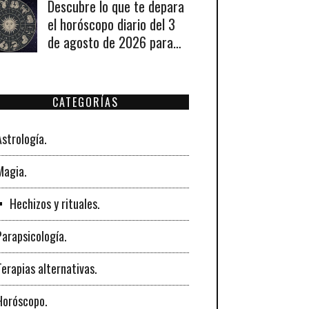
agosto de 2026
Descubre lo que te depara
el horóscopo diario del 3
de agosto de 2026 para
cada signo del zodiaco.
CATEGORÍAS
Astrología.
Magia.
Hechizos y rituales.
Parapsicología.
Terapias alternativas.
Horóscopo.