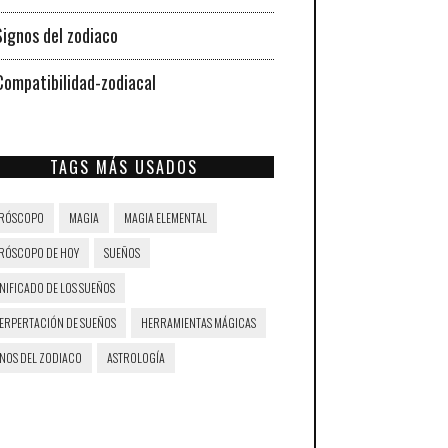
Signos del zodiaco
Compatibilidad-zodiacal
TAGS MÁS USADOS
RÓSCOPO
MAGIA
MAGIA ELEMENTAL
RÓSCOPO DE HOY
SUEÑOS
NIFICADO DE LOS SUEÑOS
TERPERTACIÓN DE SUEÑOS
HERRAMIENTAS MÁGICAS
GNOS DEL ZODIACO
ASTROLOGÍA