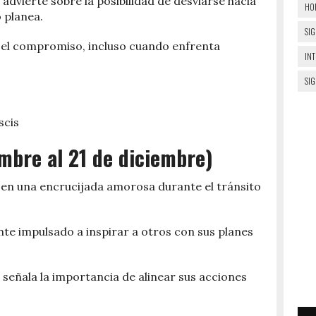
advierte sobre la posibilidad de desviarse hacia
HO
o planea.
SIG
 el compromiso, incluso cuando enfrenta
IN
SI
scis
embre al 21 de diciembre)
a en una encrucijada amorosa durante el tránsito
ente impulsado a inspirar a otros con sus planes
 señala la importancia de alinear sus acciones