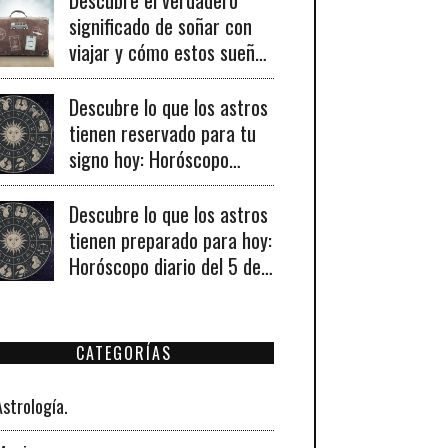
significado de soñar con
viajar y cómo estos sueños
pueden señalar cambios
importantes en tu vida
Descubre lo que los astros
personal y profesional.
tienen reservado para tu
signo hoy: Horóscopo
diario del 6 de agosto de
2026
Descubre lo que los astros
tienen preparado para hoy:
Horóscopo diario del 5 de
agosto de 2026 para
todos los signos
zodiacales.
CATEGORÍAS
Astrología.