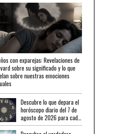
ños con exparejas: Revelaciones de
vard sobre su significado y lo que
elan sobre nuestras emociones
uales
Descubre lo que depara el
horóscopo diario del 7 de
agosto de 2026 para cada
signo del zodiaco y sus
claves para el éxito.
Descubre el verdadero