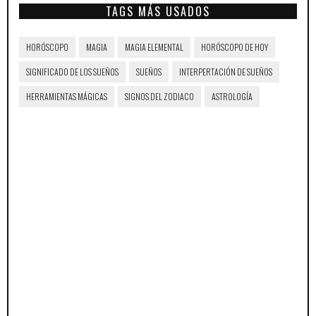
TAGS MÁS USADOS
HORÓSCOPO
MAGIA
MAGIA ELEMENTAL
HORÓSCOPO DE HOY
SIGNIFICADO DE LOS SUEÑOS
SUEÑOS
INTERPERTACIÓN DE SUEÑOS
HERRAMIENTAS MÁGICAS
SIGNOS DEL ZODIACO
ASTROLOGÍA