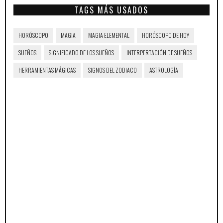
TAGS MÁS USADOS
HORÓSCOPO
MAGIA
MAGIA ELEMENTAL
HORÓSCOPO DE HOY
SUEÑOS
SIGNIFICADO DE LOS SUEÑOS
INTERPERTACIÓN DE SUEÑOS
HERRAMIENTAS MÁGICAS
SIGNOS DEL ZODIACO
ASTROLOGÍA