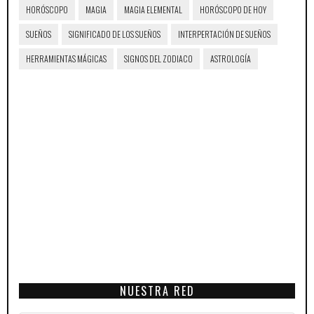
HORÓSCOPO
MAGIA
MAGIA ELEMENTAL
HORÓSCOPO DE HOY
SUEÑOS
SIGNIFICADO DE LOS SUEÑOS
INTERPERTACIÓN DE SUEÑOS
HERRAMIENTAS MÁGICAS
SIGNOS DEL ZODIACO
ASTROLOGÍA
NUESTRA RED