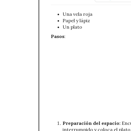
Una vela roja
Papel y lápiz
Un plato
Pasos
:
Preparación del espacio:
Encu
interrumpido y coloca el plato