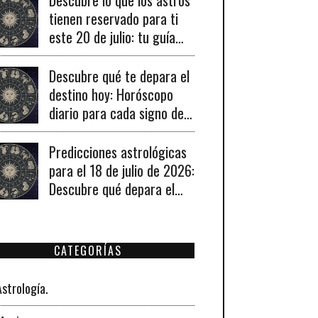
tienen reservado para ti
este 20 de julio: tu guía
diaria de horóscopo y
recomendaciones para un
Descubre qué te depara el
día lleno de fortuna.
destino hoy: Horóscopo
diario para cada signo del
19 de julio de 2026
Predicciones astrológicas
para el 18 de julio de 2026:
Descubre qué depara el
universo a tu signo hoy
CATEGORÍAS
Astrología.