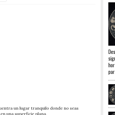
Des
sig
hor
par
entra un lugar tranquilo donde no seas
 en una superficie plana.