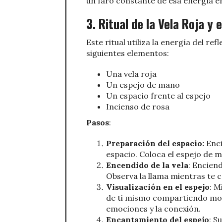
un faro constante de esa energía en 
3. Ritual de la Vela Roja y
Este ritual utiliza la energía del ref
siguientes elementos:
Una vela roja
Un espejo de mano
Un espacio frente al espejo
Incienso de rosa
Pasos
:
Preparación del espacio:
Enci
espacio. Coloca el espejo de 
Encendido de la vela
: Enciend
Observa la llama mientras te c
Visualización en el espejo
: M
de ti mismo compartiendo mome
emociones y la conexión.
Encantamiento del espejo
: S