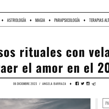
♦
♦
♦
♦
ASTROLOGÍA
MAGIA
PARAPSICOLOGÍA
TERAPIAS AL
os rituales con vel
raer el amor en el 2
♦
06 DICIEMBRE 2023
/
ANGELA BARRAZA