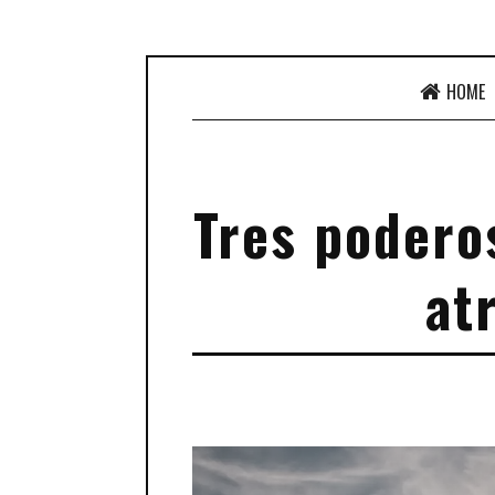
HOME
Tres poderos
at