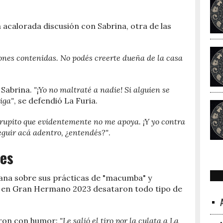
acalorada discusión con Sabrina, otra de las
nes contenidas. No podés creerte dueña de la casa
 Sabrina.
"¡Yo no maltraté a nadie! Si alguien se
iga"
, se defendió La Furia.
rupito que evidentemente no me apoya. ¡Y yo contra
eguir acá adentro, ¿entendés?"
.
nes
iana sobre sus prácticas de "macumba" y
ión en Gran Hermano 2023 desataron todo tipo de
aron con humor:
"Le salió el tiro por la culata a La