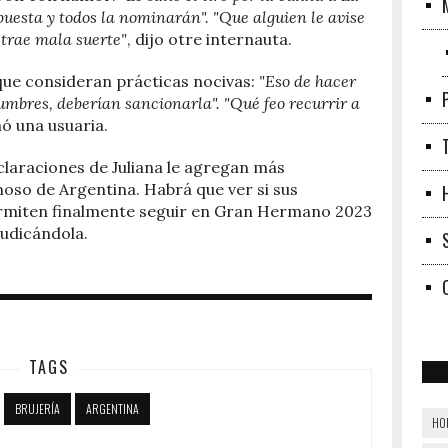
puesta y todos la nominarán". "Que alguien le avise
 trae mala suerte"
, dijo otre internauta.
que consideran prácticas nocivas:
"Eso de hacer
mbres, deberían sancionarla". "Qué feo recurrir a
nó una usuaria.
claraciones de Juliana le agregan más
oso de Argentina. Habrá que ver si sus
rmiten finalmente seguir en Gran Hermano 2023
judicándola.
TAGS
BRUJERÍA
ARGENTINA
HO