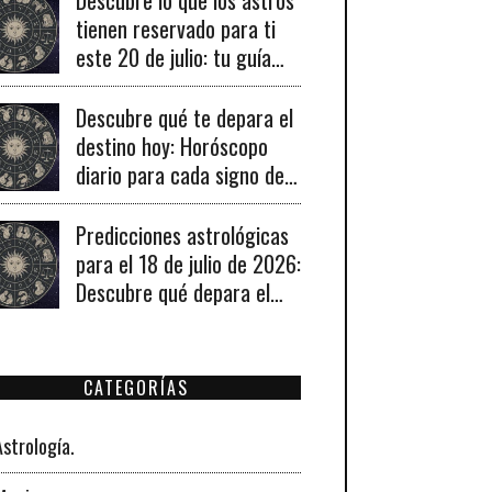
tienen reservado para ti
este 20 de julio: tu guía
diaria de horóscopo y
recomendaciones para un
Descubre qué te depara el
día lleno de fortuna.
destino hoy: Horóscopo
diario para cada signo del
19 de julio de 2026
Predicciones astrológicas
para el 18 de julio de 2026:
Descubre qué depara el
universo a tu signo hoy
CATEGORÍAS
Astrología.