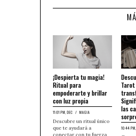
MÁ
¡Despierta tu magia!
Descu
Ritual para
Tarot
empoderarte y brillar
trans
con luz propia
Signi
las c
11:01 PM, DEC
/
MAGIA
sorpr
Descubre un ritual único
que te ayudará a
10:44 PM
conectar con tu fuerza