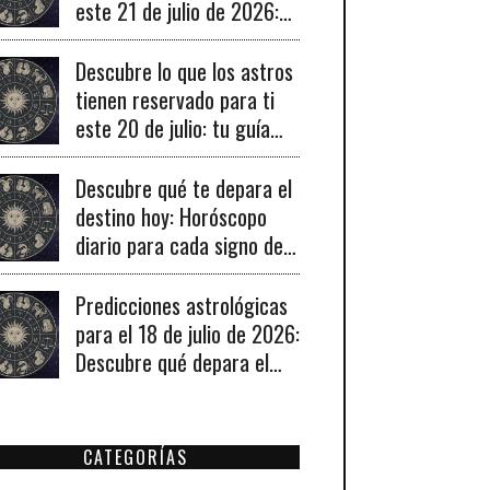
este 21 de julio de 2026:
tu horóscopo diario
revelado.
Descubre lo que los astros
tienen reservado para ti
este 20 de julio: tu guía
diaria de horóscopo y
recomendaciones para un
Descubre qué te depara el
día lleno de fortuna.
destino hoy: Horóscopo
diario para cada signo del
19 de julio de 2026
Predicciones astrológicas
para el 18 de julio de 2026:
Descubre qué depara el
universo a tu signo hoy
CATEGORÍAS