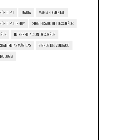
RÓSCOPO
MAGIA
MAGIA ELEMENTAL
RÓSCOPO DE HOY
SIGNIFICADO DE LOS SUEÑOS
EÑOS
INTERPERTACIÓN DE SUEÑOS
RRAMIENTAS MÁGICAS
SIGNOS DEL ZODIACO
TROLOGÍA