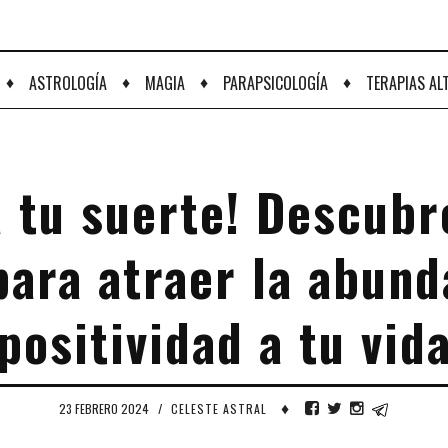
♦
♦
♦
♦
ASTROLOGÍA
MAGIA
PARAPSICOLOGÍA
TERAPIAS AL
 tu suerte! Descubr
para atraer la abund
positividad a tu vid
♦
23 FEBRERO 2024
/
CELESTE ASTRAL