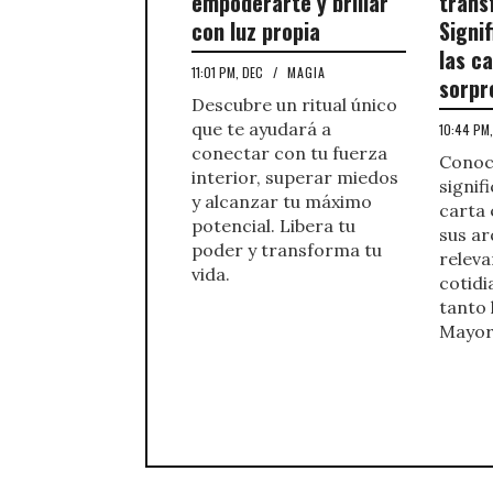
empoderarte y brillar
trans
con luz propia
Signi
las c
11:01 PM, DEC
/
MAGIA
sorpr
Descubre un ritual único
que te ayudará a
10:44 PM
conectar con tu fuerza
Conoc
interior, superar miedos
signif
y alcanzar tu máximo
carta 
potencial. Libera tu
sus ar
poder y transforma tu
releva
vida.
cotidi
tanto 
Mayor