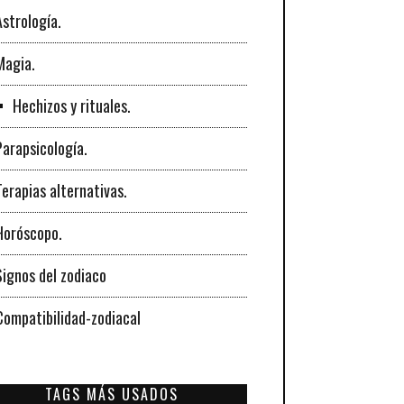
Astrología.
Magia.
Hechizos y rituales.
Parapsicología.
Terapias alternativas.
Horóscopo.
Signos del zodiaco
Compatibilidad-zodiacal
TAGS MÁS USADOS