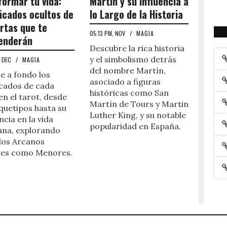
formar tu vida:
Martín y su Influencia a
ficados ocultos de
lo Largo de la Historia
artas que te
05:13 PM, NOV
/
MAGIA
enderán
Descubre la rica historia
y el simbolismo detrás
, DEC
/
MAGIA
del nombre Martín,
e a fondo los
asociado a figuras
icados de cada
históricas como San
en el tarot, desde
Martín de Tours y Martin
quetipos hasta su
Luther King, y su notable
ncia en la vida
popularidad en España.
ana, explorando
los Arcanos
es como Menores.