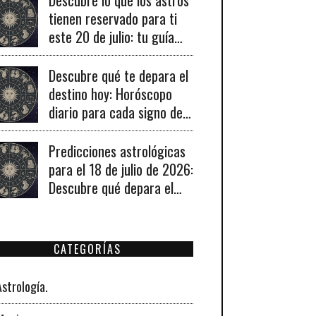
tienen reservado para ti
este 20 de julio: tu guía
diaria de horóscopo y
recomendaciones para un
Descubre qué te depara el
día lleno de fortuna.
destino hoy: Horóscopo
diario para cada signo del
19 de julio de 2026
Predicciones astrológicas
para el 18 de julio de 2026:
Descubre qué depara el
universo a tu signo hoy
CATEGORÍAS
Astrología.