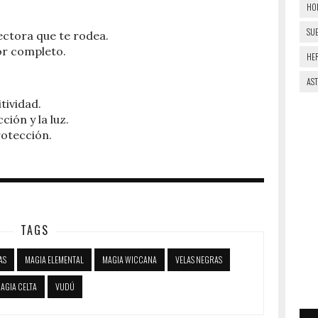
HO
SU
tectora que te rodea.
or completo.
HE
AS
itividad.
ción y la luz.
rotección.
TAGS
AS
MAGIA ELEMENTAL
MAGIA WICCANA
VELAS NEGRAS
AGIA CELTA
VUDÚ