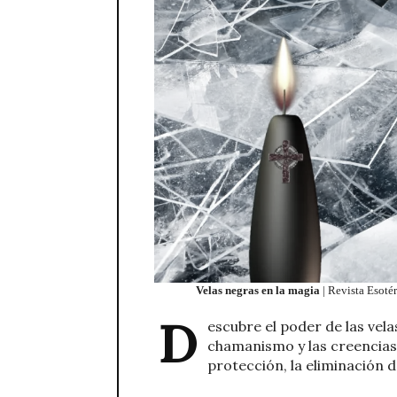
Velas negras en la magia
| Revista Esotér
D
escubre el poder de las vela
chamanismo y las creencias
protección, la eliminación 