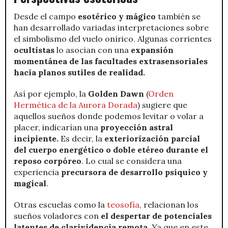
Desde el campo
esotérico y mágico
también se
han desarrollado variadas interpretaciones sobre
el simbolismo del vuelo onírico. Algunas corrientes
ocultistas
lo asocian con una
expansión
momentánea de las facultades extrasensoriales
hacia planos sutiles de realidad.
Así por ejemplo, la
Golden Dawn
(
Orden
Hermética de la Aurora Dorada
) sugiere que
aquellos sueños donde podemos levitar o volar a
placer, indicarían una
proyección astral
incipiente.
Es decir, la
exteriorización parcial
del cuerpo energético o doble etéreo durante el
reposo corpóreo
. Lo cual se considera una
experiencia
precursora de desarrollo psíquico y
magical
.
Otras escuelas como la
teosofía
, relacionan los
sueños voladores con
el despertar de potenciales
latentes de clarividencia remota
. Ya que en este