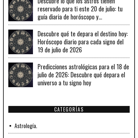
Descubre lo que los astros tienen
reservado para ti este 20 de julio: tu
guía diaria de horóscopo y
recomendaciones para un día lleno de
fortuna.
Descubre qué te depara el destino hoy:
Horóscopo diario para cada signo del
19 de julio de 2026
Predicciones astrológicas para el 18 de
julio de 2026: Descubre qué depara el
universo a tu signo hoy
CATEGORÍAS
Astrología.