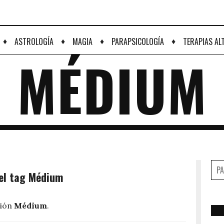
♦
♦
♦
♦
ASTROLOGÍA
MAGIA
PARAPSICOLOGÍA
TERAPIAS AL
MÉDIUM
del tag Médium
ción
Médium
.