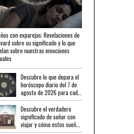
ños con exparejas: Revelaciones de
vard sobre su significado y lo que
elan sobre nuestras emociones
uales
Descubre lo que depara el
horóscopo diario del 7 de
agosto de 2026 para cada
signo del zodiaco y sus
claves para el éxito.
Descubre el verdadero
significado de soñar con
viajar y cómo estos sueños
pueden señalar cambios