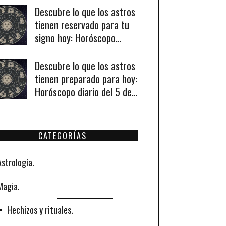
importantes en tu vida
Descubre lo que los astros
personal y profesional.
tienen reservado para tu
signo hoy: Horóscopo
diario del 6 de agosto de
2026
Descubre lo que los astros
tienen preparado para hoy:
Horóscopo diario del 5 de
agosto de 2026 para
todos los signos
zodiacales.
CATEGORÍAS
Astrología.
Magia.
Hechizos y rituales.