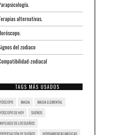
Parapsicología.
Terapias alternativas.
Horóscopo.
Signos del zodiaco
Compatibilidad-zodiacal
TAGS MÁS USADOS
RÓSCOPO
MAGIA
MAGIA ELEMENTAL
RÓSCOPO DE HOY
SUEÑOS
NIFICADO DE LOS SUEÑOS
TERPERTACIÓN DE SUEÑOS
HERRAMIENTAS MÁGICAS