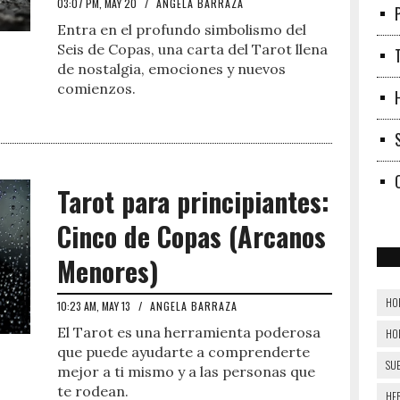
03:07 PM, MAY 20
/
ANGELA BARRAZA
Entra en el profundo simbolismo del
Seis de Copas, una carta del Tarot llena
de nostalgia, emociones y nuevos
comienzos.
Tarot para principiantes:
Cinco de Copas (Arcanos
Menores)
HO
10:23 AM, MAY 13
/
ANGELA BARRAZA
El Tarot es una herramienta poderosa
HO
que puede ayudarte a comprenderte
SU
mejor a ti mismo y a las personas que
te rodean.
HE