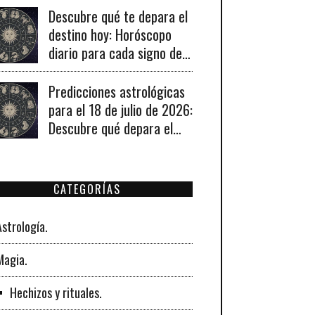
recomendaciones para un
Descubre qué te depara el
día lleno de fortuna.
destino hoy: Horóscopo
diario para cada signo del
19 de julio de 2026
Predicciones astrológicas
para el 18 de julio de 2026:
Descubre qué depara el
universo a tu signo hoy
CATEGORÍAS
Astrología.
Magia.
Hechizos y rituales.