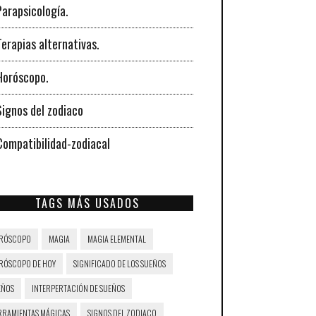
Parapsicología.
Terapias alternativas.
Horóscopo.
Signos del zodiaco
Compatibilidad-zodiacal
TAGS MÁS USADOS
RÓSCOPO
MAGIA
MAGIA ELEMENTAL
RÓSCOPO DE HOY
SIGNIFICADO DE LOS SUEÑOS
EÑOS
INTERPERTACIÓN DE SUEÑOS
RRAMIENTAS MÁGICAS
SIGNOS DEL ZODIACO