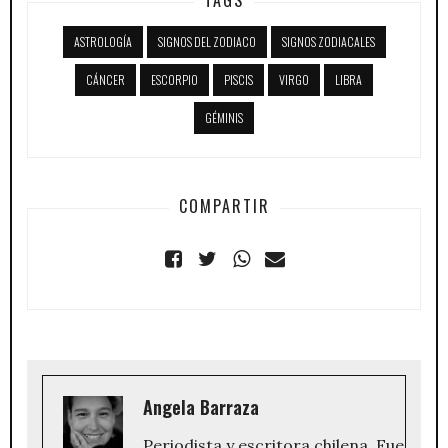
ASTROLOGÍA
SIGNOS DEL ZODIACO
SIGNOS ZODIACALES
CÁNCER
ESCORPIO
PISCIS
VIRGO
LIBRA
GÉMINIS
COMPARTIR
Angela Barraza
Periodista y escritora chilena. Fue