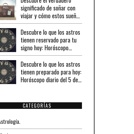
significado de soñar con
viajar y cómo estos sueños
pueden señalar cambios
importantes en tu vida
Descubre lo que los astros
personal y profesional.
tienen reservado para tu
signo hoy: Horóscopo
diario del 6 de agosto de
2026
Descubre lo que los astros
tienen preparado para hoy:
Horóscopo diario del 5 de
agosto de 2026 para
todos los signos
zodiacales.
CATEGORÍAS
Astrología.