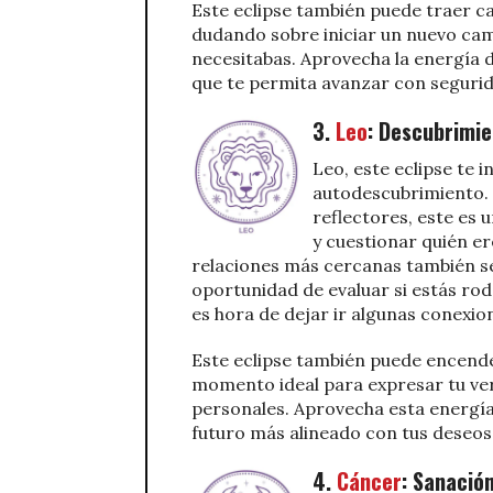
Este eclipse también puede traer c
dudando sobre iniciar un nuevo cam
necesitabas. Aprovecha la energía d
que te permita avanzar con segurid
3.
Leo
: Descubrimie
Leo, este eclipse te i
autodescubrimiento. 
reflectores, este es
y cuestionar quién er
relaciones más cercanas también ser
oportunidad de evaluar si estás ro
es hora de dejar ir algunas conexio
Este eclipse también puede encende
momento ideal para expresar tu ver
personales. Aprovecha esta energía 
futuro más alineado con tus deseo
4.
Cáncer
: Sanació