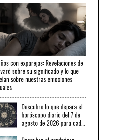
ños con exparejas: Revelaciones de
vard sobre su significado y lo que
elan sobre nuestras emociones
uales
Descubre lo que depara el
horóscopo diario del 7 de
agosto de 2026 para cada
signo del zodiaco y sus
claves para el éxito.
Descubre el verdadero