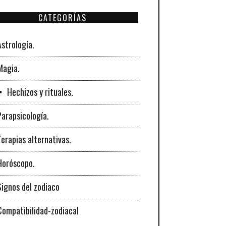
zodiacales.
CATEGORÍAS
Astrología.
Magia.
Hechizos y rituales.
Parapsicología.
Terapias alternativas.
Horóscopo.
Signos del zodiaco
Compatibilidad-zodiacal