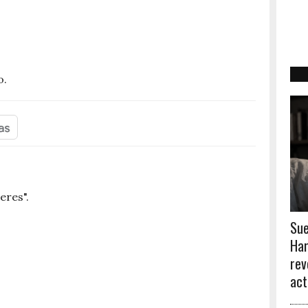
o.
eres".
Sue
Har
rev
act