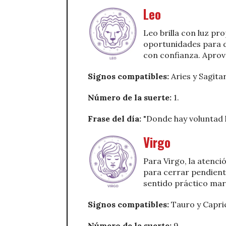
Leo
Leo brilla con luz pro
oportunidades para d
con confianza. Aprove
S
ignos compatibles:
Aries y Sagitar
Número de la suerte:
1.
Frase del día:
"Donde hay voluntad 
Virgo
Para Virgo, la atenci
para cerrar pendient
sentido práctico marc
Signos compatibles:
Tauro y Capri
Número de la suerte:
9.