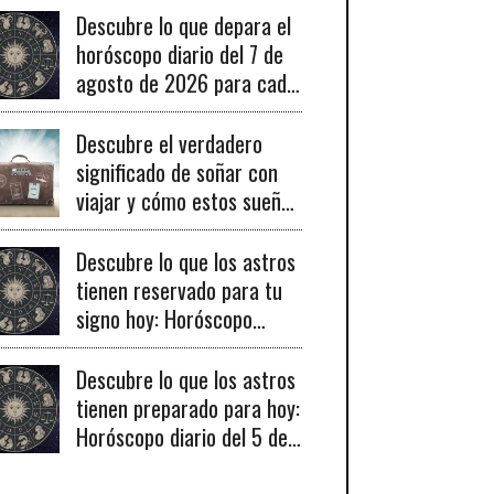
Descubre lo que depara el
horóscopo diario del 7 de
agosto de 2026 para cada
signo del zodiaco y sus
claves para el éxito.
Descubre el verdadero
significado de soñar con
viajar y cómo estos sueños
pueden señalar cambios
importantes en tu vida
Descubre lo que los astros
personal y profesional.
tienen reservado para tu
signo hoy: Horóscopo
diario del 6 de agosto de
2026
Descubre lo que los astros
tienen preparado para hoy:
Horóscopo diario del 5 de
agosto de 2026 para
todos los signos