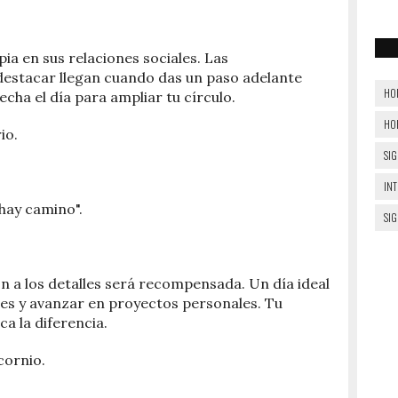
pia en sus relaciones sociales. Las
estacar llegan cuando das un paso adelante
HO
cha el día para ampliar tu círculo.
HO
io.
SIG
IN
hay camino".
SI
ón a los detalles será recompensada. Un día ideal
es y avanzar en proyectos personales. Tu
a la diferencia.
cornio.