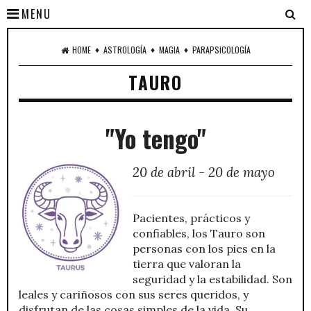
MENU
♦
♦
♦
HOME
ASTROLOGÍA
MAGIA
PARAPSICOLOGÍA
TAURO
"Yo tengo"
20 de abril - 20 de mayo
Pacientes, prácticos y
confiables, los Tauro son
personas con los pies en la
tierra que valoran la
seguridad y la estabilidad. Son
leales y cariñosos con sus seres queridos, y
disfrutan de las cosas simples de la vida. Su