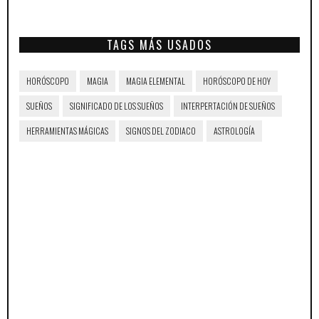
TAGS MÁS USADOS
HORÓSCOPO
MAGIA
MAGIA ELEMENTAL
HORÓSCOPO DE HOY
SUEÑOS
SIGNIFICADO DE LOS SUEÑOS
INTERPERTACIÓN DE SUEÑOS
HERRAMIENTAS MÁGICAS
SIGNOS DEL ZODIACO
ASTROLOGÍA