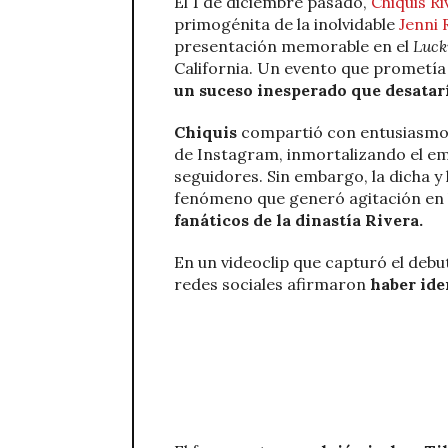
El 1 de diciembre pasado,
Chiquis Ri
primogénita de la inolvidable
Jenni 
presentación memorable en el
Luck
California. Un evento que prometía
un suceso inesperado que desatarí
Chiquis
compartió con entusiasmo i
de Instagram, inmortalizando el emo
seguidores. Sin embargo, la dicha y 
fenómeno que generó agitación en l
fanáticos de la dinastía Rivera.
En un videoclip que capturó el debut
redes sociales afirmaron
haber ide