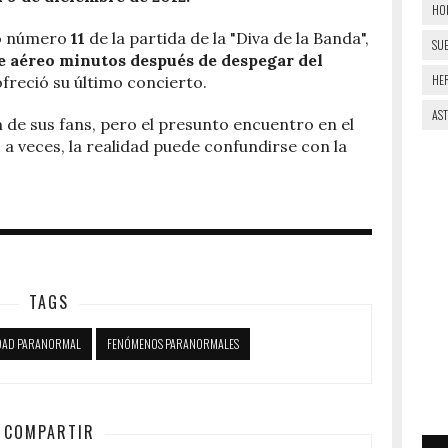
HO
io número
11
de la partida de la "Diva de la Banda",
SU
e aéreo minutos después de despegar del
HE
ofreció su último concierto.
AS
n de sus fans, pero el presunto encuentro en el
a veces, la realidad puede confundirse con la
TAGS
DAD PARANORMAL
FENÓMENOS PARANORMALES
COMPARTIR