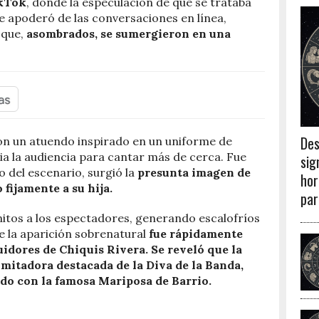
ikTok
, donde la especulación de que se trataba
e apoderó de las conversaciones en línea,
 que,
asombrados, se sumergieron en una
Des
con un atuendo inspirado en un uniforme de
ia la audiencia para cantar más de cerca. Fue
sig
 del escenario, surgió la
presunta imagen de
hor
fijamente a su hija.
par
nitos a los espectadores, generando escalofríos
e la aparición sobrenatural
fue rápidamente
idores de Chiquis Rivera. Se reveló que la
imitadora destacada de la Diva de la Banda,
do con la famosa Mariposa de Barrio.