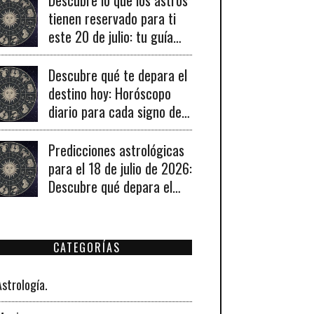
tienen reservado para ti
este 20 de julio: tu guía
diaria de horóscopo y
recomendaciones para un
Descubre qué te depara el
día lleno de fortuna.
destino hoy: Horóscopo
diario para cada signo del
19 de julio de 2026
Predicciones astrológicas
para el 18 de julio de 2026:
Descubre qué depara el
universo a tu signo hoy
CATEGORÍAS
Astrología.