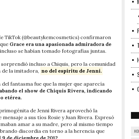
 de TikTok (@beautykemcosmetics) confirmaron
 que
Grace era una apasionada admiradora de
 incluso se habían tomado fotografías juntas.
 sorprendió incluso a Chiquis, pero la comunidad
 de la imitadora,
no del espíritu de Jenni.
a del fantasma fue que la mujer que aparecía
rabando el show de Chiquis Rivera, indicando
o etérea.
primogénita de Jenni Rivera aprovechó la
 mensaje a sus tíos Rosie y Juan Rivera. Expresó
firmaban amar a su madre, pero al mismo tiempo
rando discordia en torno a la herencia que
HO
 9 de diciembre de 2012.