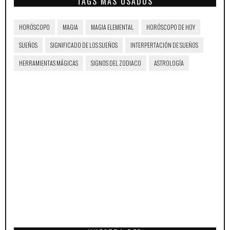
TAGS MÁS USADOS
HORÓSCOPO
MAGIA
MAGIA ELEMENTAL
HORÓSCOPO DE HOY
SUEÑOS
SIGNIFICADO DE LOS SUEÑOS
INTERPERTACIÓN DE SUEÑOS
HERRAMIENTAS MÁGICAS
SIGNOS DEL ZODIACO
ASTROLOGÍA