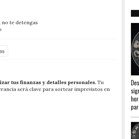
o, no te detengas
o
Des
izar tus finanzas y detalles personales.
Tu
sig
rancia será clave para sortear imprevistos en
hor
par