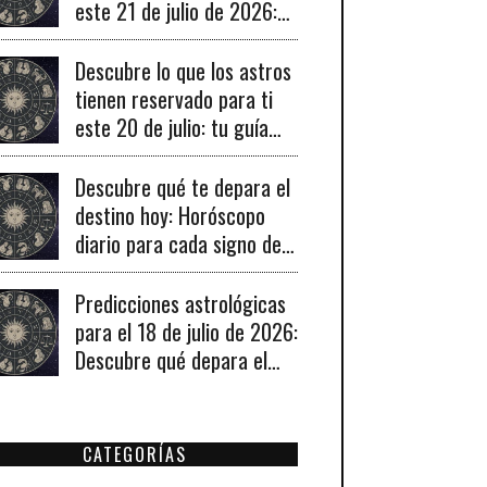
este 21 de julio de 2026:
tu horóscopo diario
revelado.
Descubre lo que los astros
tienen reservado para ti
este 20 de julio: tu guía
diaria de horóscopo y
recomendaciones para un
Descubre qué te depara el
día lleno de fortuna.
destino hoy: Horóscopo
diario para cada signo del
19 de julio de 2026
Predicciones astrológicas
para el 18 de julio de 2026:
Descubre qué depara el
universo a tu signo hoy
CATEGORÍAS