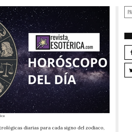
ica
trológicas diarias para cada signo del zodiaco,