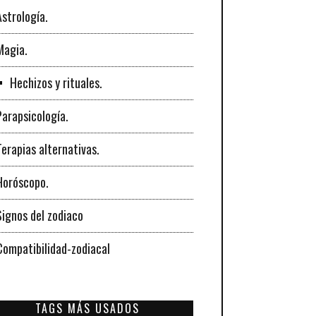
Astrología.
Magia.
Hechizos y rituales.
Parapsicología.
Terapias alternativas.
Horóscopo.
Signos del zodiaco
Compatibilidad-zodiacal
TAGS MÁS USADOS