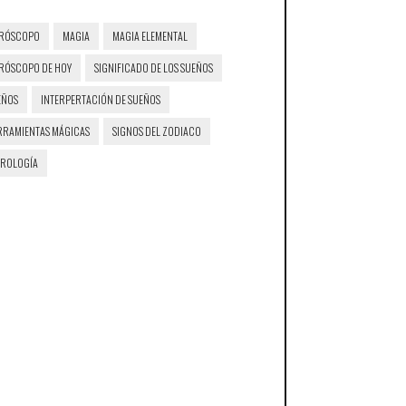
RÓSCOPO
MAGIA
MAGIA ELEMENTAL
RÓSCOPO DE HOY
SIGNIFICADO DE LOS SUEÑOS
EÑOS
INTERPERTACIÓN DE SUEÑOS
RRAMIENTAS MÁGICAS
SIGNOS DEL ZODIACO
TROLOGÍA